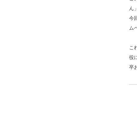
ん
今
ム
こ
役
卒