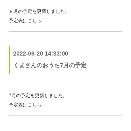
８月の予定を更新しました。
予定表は
こちら
2022-06-20 14:33:00
くまさんのおうち7月の予定
7月の予定を更新しました。
予定表は
こちら